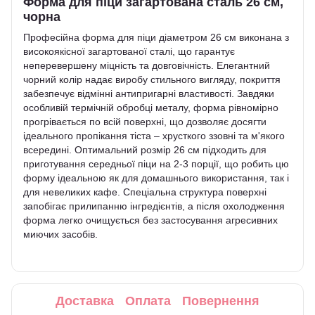
Форма для піци загартована сталь 26 см,
чорна
Професійна форма для піци діаметром 26 см виконана з
високоякісної загартованої сталі, що гарантує
неперевершену міцність та довговічність. Елегантний
чорний колір надає виробу стильного вигляду, покриття
забезпечує відмінні антипригарні властивості. Завдяки
особливій термічній обробці металу, форма рівномірно
прогрівається по всій поверхні, що дозволяє досягти
ідеального пропікання тіста – хрусткого ззовні та м'якого
всередині. Оптимальний розмір 26 см підходить для
приготування середньої піци на 2-3 порції, що робить цю
форму ідеальною як для домашнього використання, так і
для невеликих кафе. Спеціальна структура поверхні
запобігає прилипанню інгредієнтів, а після охолодження
форма легко очищується без застосування агресивних
миючих засобів.
Доставка
Оплата
Повернення