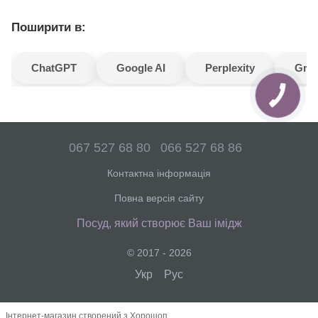
Поширити в:
ChatGPT
Google AI
Perplexity
Gro
067 527 68 80
066 527 68 86
Контактна інформація
Повна версія сайту
Посуд, який створює Ваш імідж
© 2017 - 2026
Укр
Рус
Інтернет-магазин створений з Хорошоп