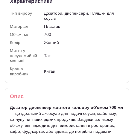
Характеристики
Тип виробу
Дозатори, диспенсери, Пляшки для
соусів
Матеріал
Пластик
Об'єм, мл
700
Колір
Жовтий
Миття у
посудомийній
Так
машині
Країна
Китай
виробник
Опис
Дозатор-диспенсер жовтого кольору об'ємом 700 мл
— це ідеальний аксесуар для подачі соусів, майонезу,
кетчупу чи інших рідких продуктів. Завдяки великому
об'єму, він підходить для використання в ресторанах,
кафе, фуд-кортах або вдома, де потрібно подавати