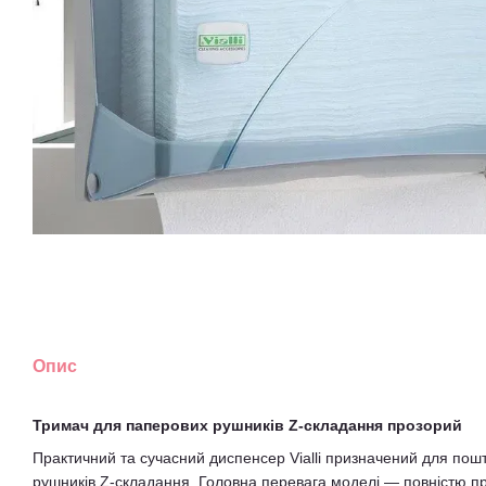
Опис
Тримач для паперових рушників Z-складання прозорий
Практичний та сучасний диспенсер Vialli призначений для пош
рушників Z-складання. Головна перевага моделі — повністю пр