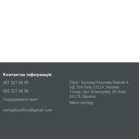
Контактна інформація
067 527 68 80
Офіс - бульвар Вацлава Гавела 4,
оф. 504 Київ, 03124, Україна
066 527 68 86
Склад - вул. Електриків, 29, Київ,
04176, Україна
Передзвонити вам?
Мапа проїзду
restoplusoffice@gmail.com