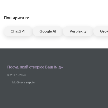
Поширити в:
ChatGPT
Google AI
Perplexity
Gro
Посуд, який створює Ваш імідж
© 2017 - 2026
Мобільна версія