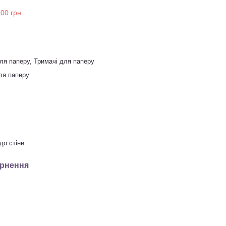
ля паперу, Тримачі для паперу
Для паперу
до стіни
рнення