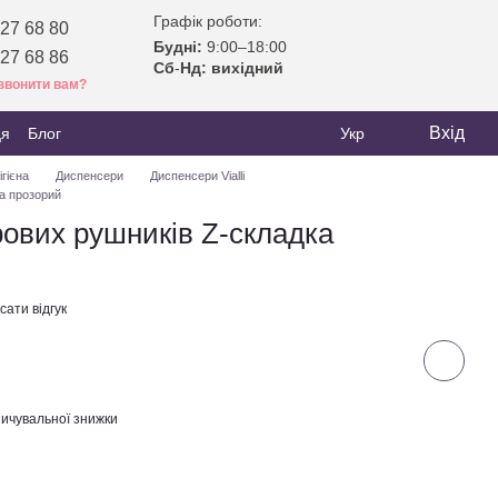
Графік роботи:
27 68 80
Будні:
9:00–18:00
27 68 86
Сб
-
Нд: вихідний
звонити вам?
Вхід
ця
Блог
Укр
ігієна
Диспенсери
Диспенсери Vialli
а прозорий
ових рушників Z-складка
ати відгук
ичувальної знижки