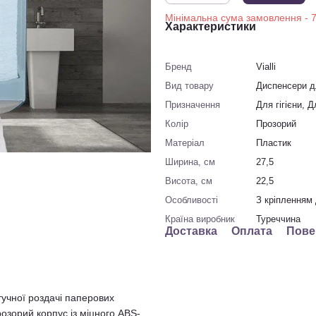
Характеристики
Бренд
Vialli
Вид товару
Диспенсери д
Призначення
Для гігієни, 
Колір
Прозорий
Матеріал
Пластик
Ширина, см
27,5
Висота, см
22,5
Особливості
З кріпленням 
Країна виробник
Туреччина
Доставка
Оплата
Пове
тучної роздачі паперових
озорий корпус із міцного ABS-