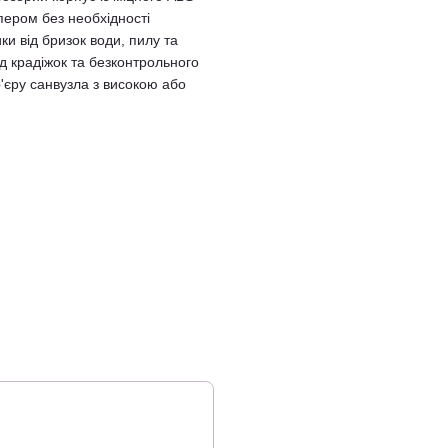
пером без необхідності
и від бризок води, пилу та
ід крадіжок та безконтрольного
р'єру санвузла з високою або