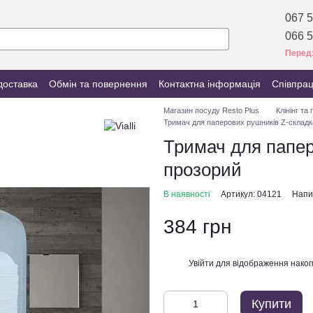
067 5
066 5
Перед
доставка
Обмін та повернення
Контактна інформація
Співпра
Магазин посуду Resto Plus
Клінінг та г
Тримач для паперових рушників Z-складк
Тримач для папер
прозорий
В наявності
Артикул: 04121
Напис
384 грн
Увійти
для відображення накоп
%
Купити