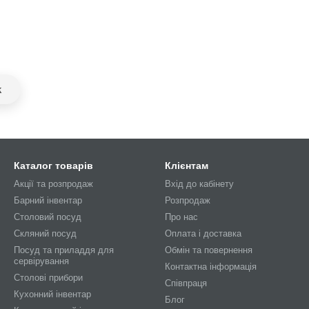
k
Каталог товарів
Клієнтам
Акції та розпродаж
Вхід до кабінету
Барний інвентар
Розпродаж
Столовий посуд
Про нас
Скляний посуд
Оплата і доставка
Посуд та приладдя для
Обмін та повернення
сервірування
Контактна інформація
Столові прибори
Співпраця
Кухонний інвентар
Блог