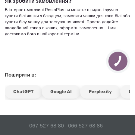
Як зробити замовлення?
В інтернет-магазині RestoPlus ви можете швидко і зручно
купити білі чашки з блюдцем, замовити чашки для кави білі або
купити білу чашку для тестування якості. Просто додайте
вподобаний товар в кошик, оформіть замовлення – і ми
доставимо його в найкоротші терміни.
Поширити в:
ChatGPT
Google AI
Perplexity
Gr
067 527 68 80
066 527 68 86