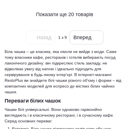
Показати ще 20 товарів
Назад
Вперед
1
з 9
Біла чашка – це класика, яка ніколи не вийде з моди. Саме
тому власники кафе, ресторанів і готелів вибирають посуд
лаконічного дизайну: він підкреслює стиль закладу, не
відволікає увагу від напою і ідеально підходить для
сервірування в будь-якому інтер'єрі. В інтернет-магазині
RestoPlus ви знайдете білі чашки різного об'єму і форми – від
компактних моделей для еспресо до містких білих чайних
чашок.
Переваги білих чашок
Чашки білі універсальні. Вони однаково гармонійно
виглядають і в класичному ресторані, і в сучасному кафе.
Серед основних переваг:
Естетика. Біла чашка підкреслює колір кави або чаю,