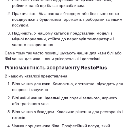
роблячи напій ще більш привабливим.
Практичність. Біла чашка з блюдцем або без нього легко
поєднується з будь-якими тарілками, приборами та іншим
посудом.
Надійність. У нашому каталозі представлені моделі з
міцної порцеляни, стійкої до перепадів температури і
частого використання.
Саме тому так часто покупці шукають чашки для кави білі або
білі чашки для чаю – вони універсальні і довговічні.
Різноманітність асортименту RestoPlus
В нашому каталозі представлена:
Біла чашка для кави. Компактна, елегантна, підходить для
еспресо і капучино.
Білі чайні чашки. Ідеальні для подачі зеленого, чорного
або трав'яного чаю.
Біла чашка з блюдцем. Класичне рішення для ресторанів і
готелів.
Чашка порцелянова біла. Професійний посуд, який