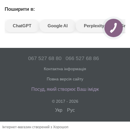
Поширити в:
ChatGPT
Google AI
Perplexity
Gro
067 527 68 80
066 527 68 86
Контактна інформація
Повна версія сайту
Посуд, який створює Ваш імідж
© 2017 - 2026
Укр
Рус
Інтернет-магазин створений з Хорошоп