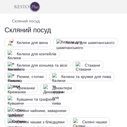
Скляний посуд
Скляний посуд
Келихи для вина
Келихи для шампанського
Келихи для коктейлів
Келихи для коньяка та віскі
Стакани
Рюмки, стопки
Келихи та кружки для пива
Креманки
Декантери
Кувшини та графини
Скляні чайники, заварники
Скляні чашки з блюдцями
Скляні чашки