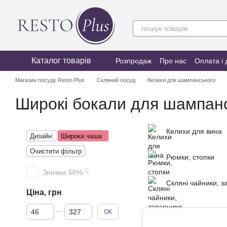
Перейти до основного контенту
Каталог товарів
Розпродаж
Про нас
Оплата і 
Магазин посуду Resto Plus
Скляний посуд
Келихи для шампанського
Широкі бокали для шампан
Келихи для вина
Дизайн:
Широка чаша
Очистити фільтр
Рюмки, стопки
0
Знижка 50%
Скляні чайники, з
Ціна, грн
Від Ціна, грн
До Ціна, грн
ОК