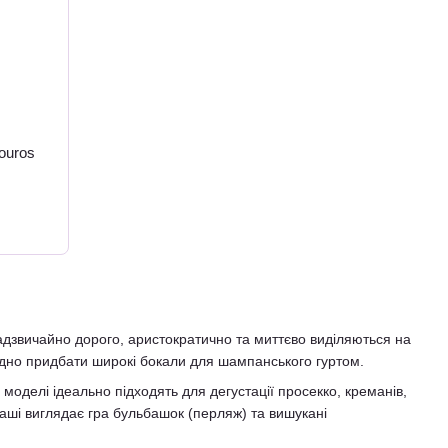
ouros
адзвичайно дорого, аристократично та миттєво виділяються на
гідно придбати широкі бокали для шампанського гуртом.
моделі ідеально підходять для дегустації просекко, креманів,
 чаші виглядає гра бульбашок (перляж) та вишукані