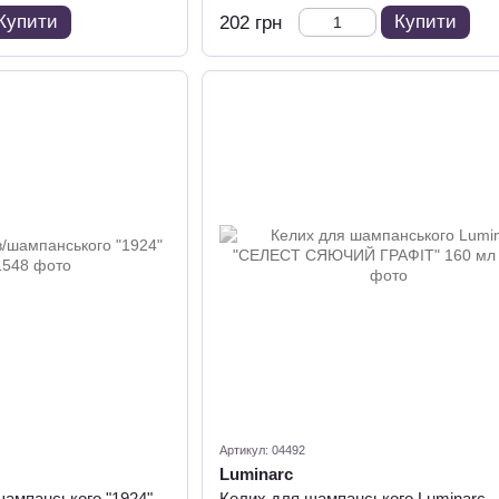
Купити
Купити
202 грн
Артикул: 04492
Luminarc
шампанського "1924"
Келих для шампанського Luminarc