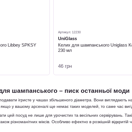
Артикул: 12230
UniGlass
ого Libbey SPKSY
Келих для шампанського Uniglass K
230 мл
46 грн
для шампанського – писк останньої моди
подавати ігристе у чашах збільшеного діаметра. Вони виглядають н
 І якщо у вашому арсеналі ще немає таких моделей, то саме час ви
ти цей посуд не лише для урочистих та весільних сервірувань. Такі 
 також різноманітних міксів. Особливо ефектно в розкішній відкритій