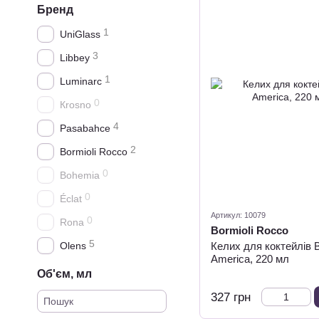
Бренд
1
UniGlass
3
Libbey
1
Luminarc
0
Кrosno
4
Pasabahce
2
Bormioli Rocco
0
Bohemia
0
Éclat
Артикул: 10079
0
Rona
Bormioli Rocco
5
Olens
Келих для коктейлів B
America, 220 мл
Об'єм, мл
327 грн