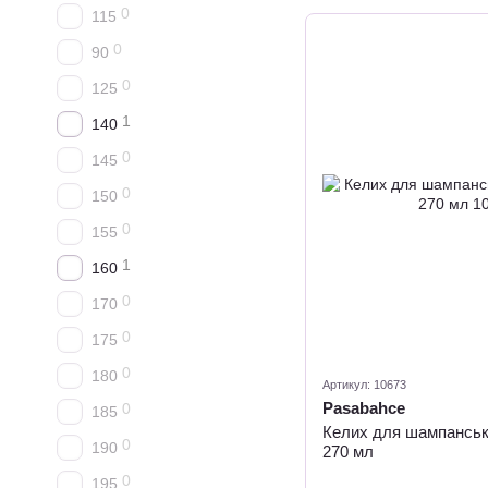
0
115
0
90
0
125
1
140
0
145
0
150
0
155
1
160
0
170
0
175
0
180
Артикул: 10673
Pasabahce
0
185
Келих для шампансько
0
190
270 мл
0
195