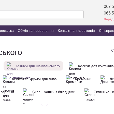
067 5
066 5
Перед
доставка
Обмін та повернення
Контактна інформація
Співпра
ського
С
Келихи для шампанського
Келихи для коктейлів
Келихи та кружки для пива
Креманки
Де
аварники
Скляні чашки з блюдцями
Скляні чашк