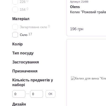
0
226
Артикул: 21499
Olens
0
154
Келих "Рожевий трайа
Матеріал
0
Загартоване скло
196 грн
17
Скло
Колір
Тип посуду
Застосування
Призначення
Кількість предметів у
наборі
Від Кількість предметів у наборі
До Кількість предметів у наборі
ОК
Дизайн