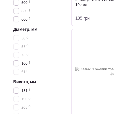
1
500
140 мл
1
550
135 грн
2
600
Діаметр, мм
0
50
0
58
0
75
1
100
0
61
Висота, мм
1
131
0
190
0
205