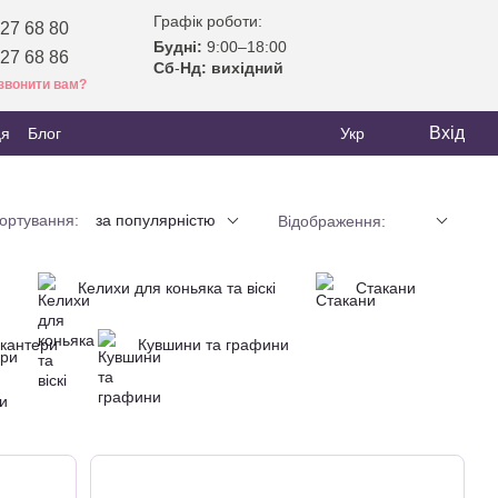
Графік роботи:
27 68 80
Будні:
9:00–18:00
27 68 86
Сб
-
Нд: вихідний
звонити вам?
Вхід
ця
Блог
Укр
ортування:
за популярністю
Відображення:
Келихи для коньяка та віскі
Стакани
кантери
Кувшини та графини
и