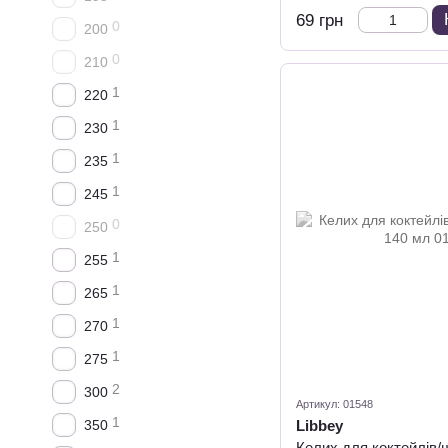
69 грн
0
200
0
210
1
220
1
230
1
235
1
245
0
250
1
255
1
265
1
270
1
275
2
300
Артикул: 01548
1
350
Libbey
Келих для коктейлів/