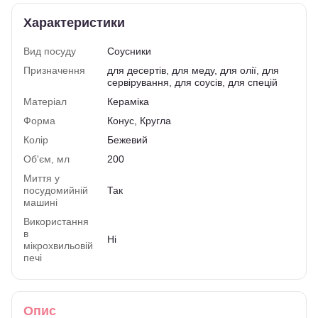
Характеристики
Вид посуду
Соусники
Призначення
для десертів, для меду, для олії, для
сервірування, для соусів, для спецій
Матеріал
Кераміка
Форма
Конус, Кругла
Колір
Бежевий
Об'єм, мл
200
Миття у
посудомийній
Так
машині
Використання
в
Ні
мікрохвильовій
печі
Опис