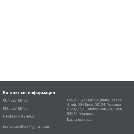
Контактная информация
067 527 68 80
Офис - бульвар Вацлава Гавела
4, оф. 504 Киев, 03124, Украина
066 527 68 86
Склад - ул. Электриков, 29, Киев,
04176, Украина
Перезвонить вам?
Карта проезда
restoplusoffice@gmail.com