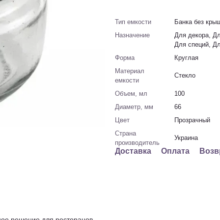
Тип емкости
Банка без кры
Назначение
Для декора, Дл
Для специй, Д
Форма
Круглая
Материал
Стекло
емкости
Объем, мл
100
Диаметр, мм
66
Цвет
Прозрачный
Страна
Украина
производитель
Доставка
Оплата
Возв
ное решение для ресторанов