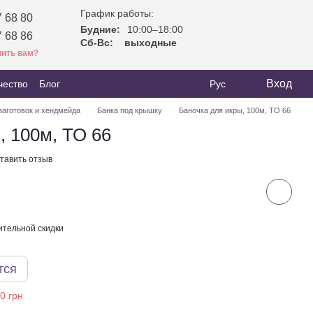
График работы:
 68 80
Будние:
10:00–18:00
 68 86
Сб-Вс:
выходные
ить вам?
Вход
чество
Блог
Рус
заготовок и хендмейда
Банка под крышку
Баночка для икры, 100м, ТО 66
, 100м, ТО 66
тавить отзыв
тельной скидки
тся